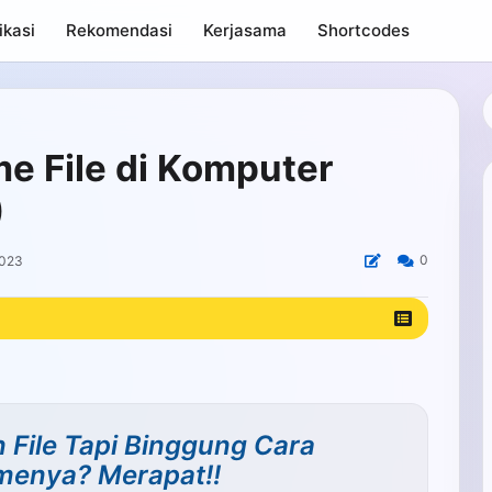
ikasi
Rekomendasi
Kerjasama
Shortcodes
e File di Komputer
)
0
2023
 File Tapi Binggung Cara
enya? Merapat!!