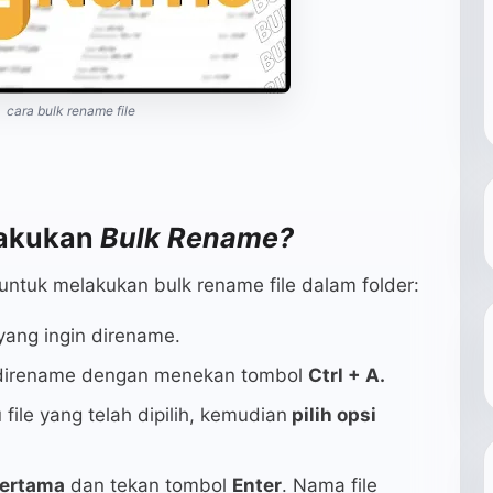
cara
bulk rename
file
lakukan
Bulk Rename?
untuk melakukan bulk rename file dalam folder:
 yang ingin direname.
in direname dengan menekan tombol
Ctrl + A.
file yang telah dipilih, kemudian
pilih opsi
pertama
dan tekan tombol
Enter
. Nama file