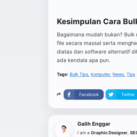
Kesimpulan Cara Bul
Bagaimana mudah bukan? Bulk 
file secara massal serta menghe
diatas dan
software
alternatif
ada kendala apa pun.
Tags:
Bulk Tips
komputer
News
Tips
Facebook
Twitter
Galih Enggar
I am a
Graphic Designer
,
SEO