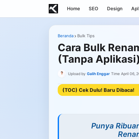
Home
SEO
Design
Apl
Beranda
Bulk Tips
Cara Bulk Renam
(Tanpa Aplikasi
Upload by
Galih Enggar
Time
April 06, 
(TOC) Cek Dulu! Baru Dibaca!
Punya Ribuan
Renam