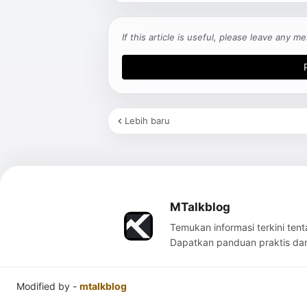
If this article is useful, please leave any
Lebih baru
MTalkblog
Temukan informasi terkini tent
Dapatkan panduan praktis dan b
Modified by -
mtalkblog