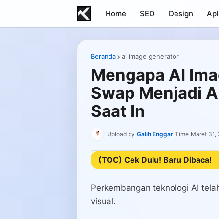
Home
SEO
Design
Apl
Beranda
ai image generator
Mengapa AI Ima
Swap Menjadi Al
Saat In
Upload by
Galih Enggar
Time
Maret 31,
(TOC) Cek Dulu! Baru Dibaca!
Perkembangan teknologi AI tela
visual.