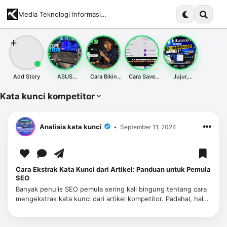
Media Teknologi Informasi Terupdate dan Komprehensif
Add Story
ASUS
Cara Bikin
Cara Save
Jujur,
ExpertBook
Tombol Chat
Whatsapp
Bitwarden
Ultra Laptop
WhatsApp di
Bulk Contact
Jadi Salah
Kata kunci kompetitor
Tipis Hemat
Website
& Tips Import
Satu Tools
Daya - Siap
Desktop &
Google
Terbaik yang
Tempur Kapan
Mobile SEO
Contact
Aku Pakai
Aja
Friendly
Tahun Ini
Analisis kata kunci
September 11, 2024
Cara Ekstrak Kata Kunci dari Artikel: Panduan untuk Pemula
SEO
Banyak penulis SEO pemula sering kali bingung tentang cara
mengekstrak kata kunci dari artikel kompetitor. Padahal, hal
ini penting untuk mengetahui apa yang sudah bekerja di
pasar dan bag…