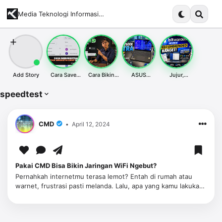
Media Teknologi Informasi Terupdate dan Komprehensif
Add Story
Cara Save
Cara Bikin
ASUS
Jujur,
Whatsapp
Tombol Chat
ExpertBook
Bitwarden
Bulk Contact
WhatsApp di
Ultra Laptop
Jadi Salah
speedtest
& Tips Import
Website
Tipis Hemat
Satu Tools
Google
Desktop &
Daya - Siap
Terbaik yang
Contact
Mobile SEO
Tempur Kapan
Aku Pakai
Friendly
Aja
Tahun Ini
CMD
April 12, 2024
Pakai CMD Bisa Bikin Jaringan WiFi Ngebut?
Pernahkah internetmu terasa lemot? Entah di rumah atau
warnet, frustrasi pasti melanda. Lalu, apa yang kamu lakukan?
Ya, kamu pasti langsung membuka CMD dan mengetik "ping"
untuk…