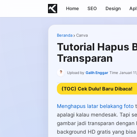
Home
SEO
Design
Apl
Beranda
Canva
Tutorial Hapus
Transparan
Upload by
Galih Enggar
Time
Januari 11
(TOC) Cek Dulu! Baru Dibaca!
Menghapus latar belakang foto
t
apalagi kalau mendesak. Tapi 
gambar jadi transparan dengan b
background HD gratis yang bisa