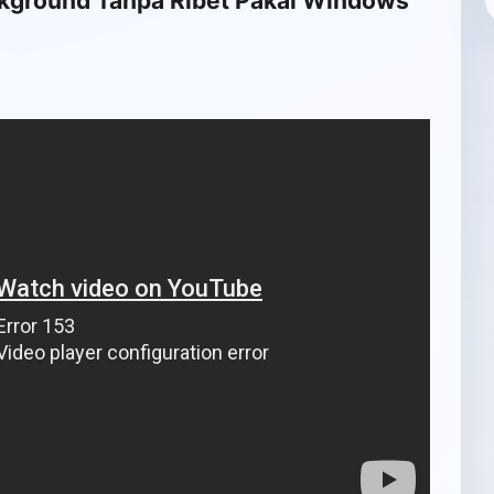
ckground Tanpa Ribet Pakai Windows