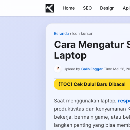
Home
SEO
Design
Apl
Beranda
Icon kursor
Cara Mengatur S
Laptop
Upload by
Galih Enggar
Time
Mei 28, 2
(TOC) Cek Dulu! Baru Dibaca!
Saat menggunakan laptop,
resp
produktivitas dan kenyamanan 
bekerja, bermain game, atau bela
langkah penting yang bisa mem