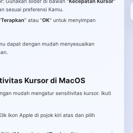
r: Gunakan slider di bawah "
Kecepatan Kursor
"
n sesuai preferensi Kamu.
"
Terapkan
" atau "
OK
" untuk menyimpan
Kamu dapat dengan mudah menyesuaikan
nan.
ivitas Kursor di MacOS
an mudah mengatur sensitivitas kursor. Ikuti
k ikon Apple di pojok kiri atas dan pilih