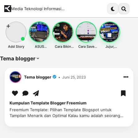
Media Teknologi Informasi Terupdate dan Komprehensif
Add Story
ASUS
Cara Bikin
Cara Save
Jujur,
ExpertBook
Tombol Chat
Whatsapp
Bitwarden
Ultra Laptop
WhatsApp di
Bulk Contact
Jadi Salah
Tema blogger
Tipis Hemat
Website
& Tips Import
Satu Tools
Daya - Siap
Desktop &
Google
Terbaik yang
Tempur Kapan
Mobile SEO
Contact
Aku Pakai
Aja
Friendly
Tahun Ini
Tema blogger
Juni 25, 2023
Kumpulan Template Blogger Freemium
Freemium Template: Pilihan Template Blogspot untuk
Tampilan Menarik dan Optimal Kalau kamu adalah seorang
blogger yang menggunakan platform Blogspot, kamu
mungkin sudah familiar …