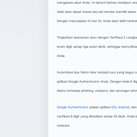
mengakses akun Anda. Ini berarti bahwa meskipun se
tidak akan dapat masuk kecuali mereka memiliki akses 
Dengan menyiapkan ini hari ini, Anda akan lebih terlin
Tingkatkan keamanan akun dengan Verifikasi 2 Langkah
enam digit setiap tiga puluh detik, sehingga menyuli
Anda.
Autentikasi dua faktor bisa menjadi cara yang bagus
aplikasi Google Authenticator Anda. Dengan kode 6 digi
ekstra terhadap phishing, malware, dan serangan lain
Google Authenticator
adalah aplikasi
iOS
,
Android
, da
verifikasi 6 digit yang dihasilkan setiap 30 detik. And
malware.