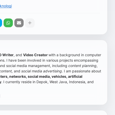
knologi
 Writer
, and
Video Creator
with a background in computer
s. I have been involved in various projects encompassing
 and social media management, including
content planning
,
content,
and
social media advertising
.
I am passionate about
rs, networks, social media, vehicles, artificial
y
. I currently reside in Depok, West Java, Indonesia, and