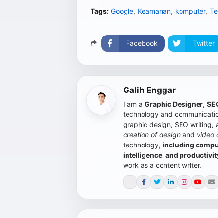
Tags:
Google
Keamanan
komputer
Te
Facebook
Twitter
Galih Enggar
I am a
Graphic Designer
,
SEO
technology and communication
graphic design, SEO writing,
creation of design
and
video 
technology,
including compute
intelligence, and productivit
work as a content writer.