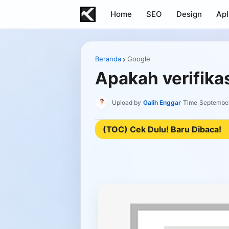
Home
SEO
Design
Apl
Beranda
Google
Apakah verifik
Upload by
Galih Enggar
Time
September
(TOC) Cek Dulu! Baru Dibaca!