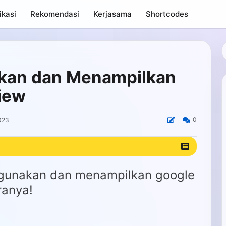
ikasi
Rekomendasi
Kerjasama
Shortcodes
kan dan Menampilkan
iew
0
023
gunakan dan menampilkan google
ranya!