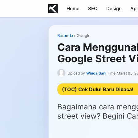
Home
SEO
Design
Apl
Beranda
Google
Cara Mengguna
Google Street V
Upload by
Winda Sari
Time
Maret 05, 2
(TOC) Cek Dulu! Baru Dibaca!
Bagaimana cara meng
street view? Begini Ca