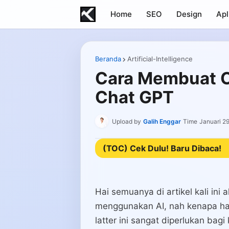
Home
SEO
Design
Apl
Beranda
Artificial-Intelligence
Cara Membuat C
Chat GPT
Upload by
Galih Enggar
Time
Januari 2
(TOC) Cek Dulu! Baru Dibaca!
Hai semuanya di artikel kali in
menggunakan AI, nah kenapa hal 
latter ini sangat diperlukan ba