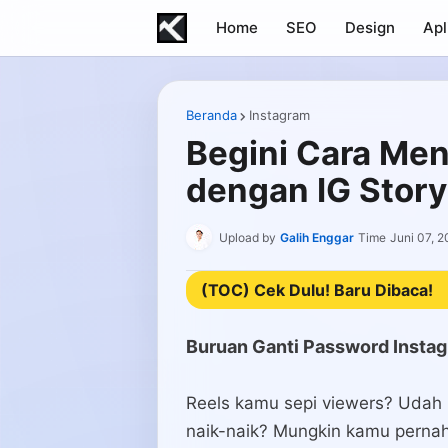
Home
SEO
Design
Apl
Beranda
Instagram
Begini Cara Me
dengan IG Story
Upload by
Galih Enggar
Time
Juni 07, 
(TOC) Cek Dulu! Baru Dibaca!
Buruan Ganti Password Insta
Reels kamu sepi viewers? Udah r
naik-naik? Mungkin kamu pernah 