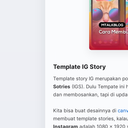
Template IG Story
Template story IG merupakan po
Sotries
(IGS). Dulu Tempate ini 
dan membosankan, tapi di update
Kita bisa buat desainnya di
can
membuat template stories, kala
Instagram
adalah 1080 x 1920 v