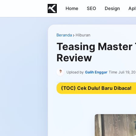
Home
SEO
Design
Apl
Beranda
Hiburan
Teasing Master 
Review
Upload by
Galih Enggar
Time
Juli 19, 2
(TOC) Cek Dulu! Baru Dibaca!