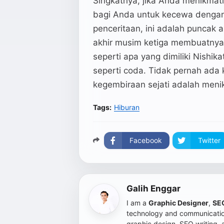
Singkatnya, jika Anda menikmat
bagi Anda untuk kecewa dengan
penceritaan, ini adalah puncak a
akhir musim ketiga membuatn
seperti apa yang dimiliki Nishi
seperti coda. Tidak pernah ada
kegembiraan sejati adalah meni
Tags:
Hiburan
Facebook
Twitter
Galih Enggar
I am a
Graphic Designer
,
SEO
technology and communication
graphic design, SEO writing,