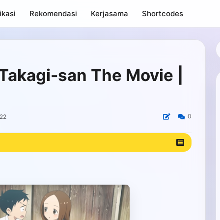
ikasi
Rekomendasi
Kerjasama
Shortcodes
Takagi-san The Movie |
0
022