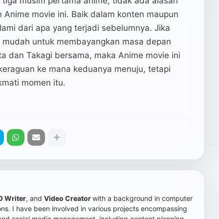
i tiga musim pertama anime, tidak ada alasan
 Anime movie ini. Baik dalam konten maupun
lami dari apa yang terjadi sebelumnya. Jika
ya mudah untuk membayangkan masa depan
kata dan Takagi bersama, maka Anime movie ini
 keraguan ke mana keduanya menuju, tetapi
kmati momen itu.
 Writer
, and
Video Creator
with a background in computer
s. I have been involved in various projects encompassing
 and social media management, including
content planning
,