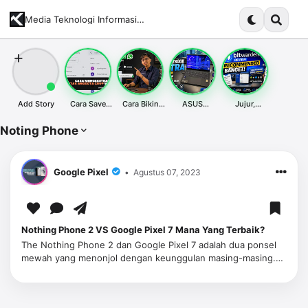
Media Teknologi Informasi Terupdate dan Komprehensif
Add Story
Cara Save
Cara Bikin
ASUS
Jujur,
Whatsapp
Tombol Chat
ExpertBook
Bitwarden
Bulk Contact
WhatsApp di
Ultra Laptop
Jadi Salah
Noting Phone
& Tips Import
Website
Tipis Hemat
Satu Tools
Google
Desktop &
Daya - Siap
Terbaik yang
Contact
Mobile SEO
Tempur Kapan
Aku Pakai
Friendly
Aja
Tahun Ini
Google Pixel
Agustus 07, 2023
Nothing Phone 2 VS Google Pixel 7 Mana Yang Terbaik?
The Nothing Phone 2 dan Google Pixel 7 adalah dua ponsel
mewah yang menonjol dengan keunggulan masing-masing.
Dalam artikel ini, kami akan membandingkan kinerja, layar,
fitur unik, keandal…